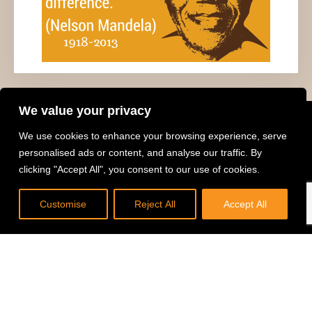
We value your privacy
We use cookies to enhance your browsing experience, serve
personalised ads or content, and analyse our traffic. By
Contact informatie
clicking "Accept All", you consent to our use of cookies.
DONEER
Stichting Masechaba
p/a Kaasmarkt 1
Customise
Reject All
Accept All
1441 BG Purmerend
Email: secr.masechaba@gmail.com
Informatie Stichting Masechaba